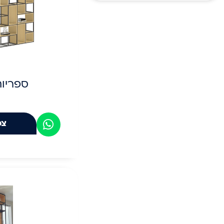
ספריו
צפ