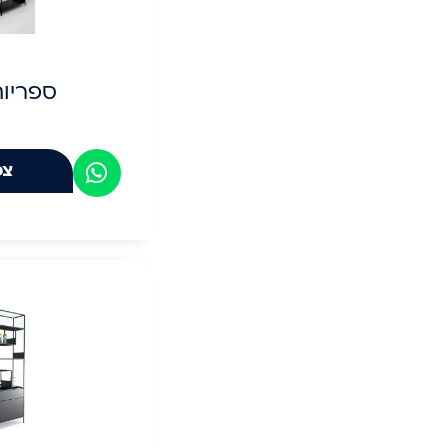
ספריו
צפ