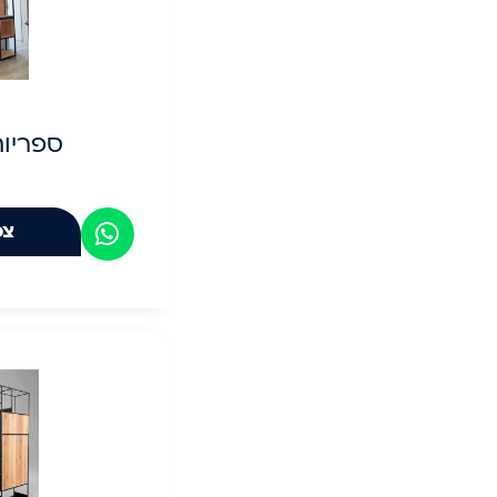
ספריו
צפ