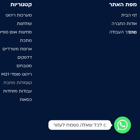
מפת האתר
קטגוריות
דף הבית
מערכות ריהוט
אודות החברה
שולחנות
מחיצות אופן ספייס
תהליך העבודה שלנו
מתכת
ארונות משרדיים
דלפקים
מטבחים
ריהוט מוסדי M21
קונסולות מתכת
עבודות מיוחדות
כסאות
:) לכל שאלה נשמח לעזור