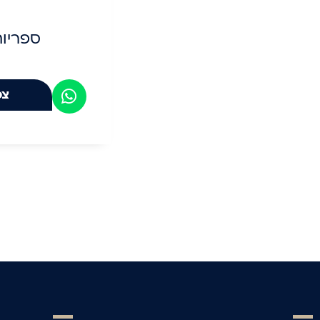
ספריו
צפ